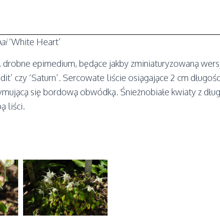
ai
‘White Heart’
, drobne epimedium, będące jakby zminiaturyzowaną wers
dit’ czy ‘Saturn’. Sercowate liście osiągające 2 cm długoś
ymującą się bordową obwódką. Śnieżnobiałe kwiaty z dłu
 liści.