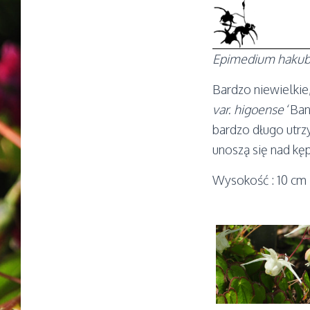
Epimedium hakub
Bardzo niewielkie
var. higoense
‘Ban
bardzo długo utrz
unoszą się nad kępą
Wysokość : 10 cm