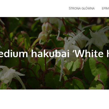
STRONA GŁÓWNA
EPIM
dium hakubai ‘White 