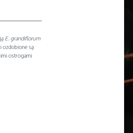
ją
E. grandiflorum
ci ozdobione są
gimi ostrogami