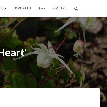
EDIA
EPIMEDIA I JA
A – Z
KONTAKT
Heart’