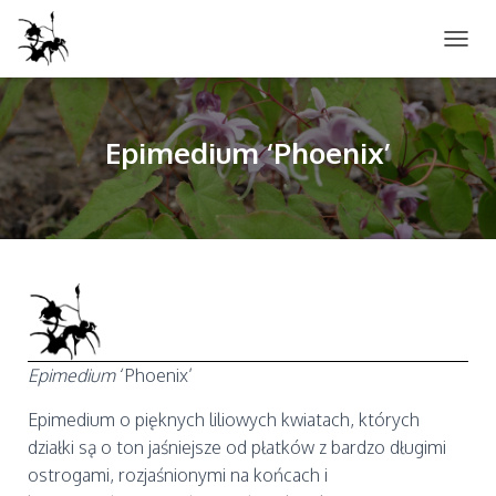
P
R
Z
E
Ł
Epimedium ‘Phoenix’
Ą
C
Z
N
A
W
I
G
A
C
J
Epimedium
‘Phoenix’
Ę
Epimedium o pięknych liliowych kwiatach, których
działki są o ton jaśniejsze od płatków z bardzo długimi
ostrogami, rozjaśnionymi na końcach i