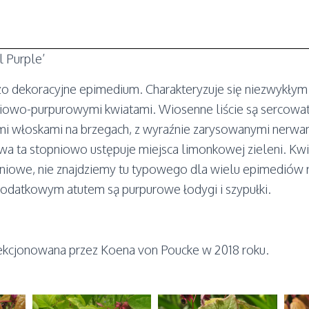
 Purple’
zo dekoracyjne epimedium. Charakteryzuje się niezwykły
iśniowo-purpurowymi kwiatami. Wiosenne liście są sercowa
mi włoskami na brzegach, z wyraźnie zarysowanymi nerwam
rwa ta stopniowo ustępuje miejsca limonkowej zieleni. Kwi
niowe, nie znajdziemy tu typowego dla wielu epimediów r
odatkowym atutem są purpurowe łodygi i szypułki.
kcjonowana przez Koena von Poucke w 2018 roku.