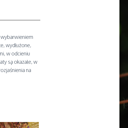
m wybarwieniem
te, wydłużone,
i, w odcieniu
aty są okazałe, w
ozjaśnienia na