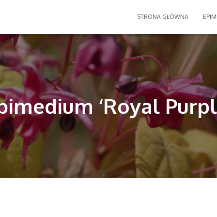
STRONA GŁÓWNA
EPIM
pimedium ‘Royal Purpl