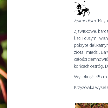
Epimedium
‘Royal
Zjawiskowe, bard
liści i dużymi, w
pokryte delikatny
złota i miedzi. Ba
całości ciemnowiś
końcach ostróg. D
Wysokość: 45 cm
Krzyżówka wysele