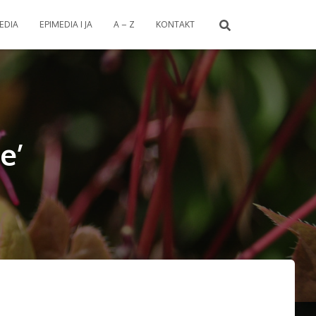
EDIA
EPIMEDIA I JA
A – Z
KONTAKT
e’