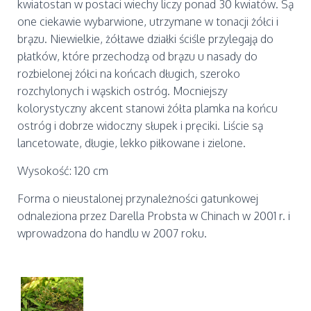
kwiatostan w postaci wiechy liczy ponad 30 kwiatów. Są
one ciekawie wybarwione, utrzymane w tonacji żółci i
brązu. Niewielkie, żółtawe działki ściśle przylegają do
płatków, które przechodzą od brązu u nasady do
rozbielonej żółci na końcach długich, szeroko
rozchylonych i wąskich ostróg. Mocniejszy
kolorystyczny akcent stanowi żółta plamka na końcu
ostróg i dobrze widoczny słupek i pręciki. Liście są
lancetowate, długie, lekko piłkowane i zielone.
Wysokość: 120 cm
Forma o nieustalonej przynależności gatunkowej
odnaleziona przez Darella Probsta w Chinach w 2001 r. i
wprowadzona do handlu w 2007 roku.