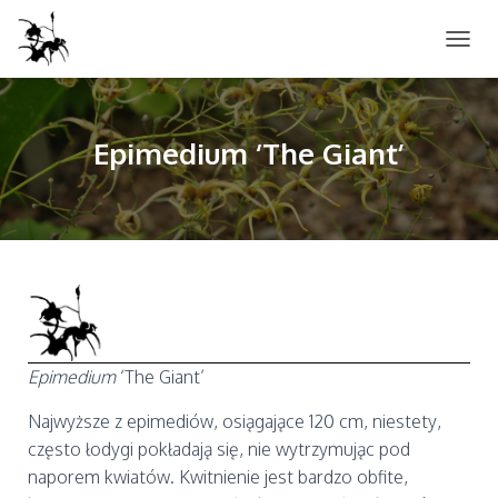
P
R
Z
E
Ł
Epimedium ‘The Giant’
Ą
C
Z
N
A
W
I
G
A
C
J
Epimedium
‘The Giant’
Ę
Najwyższe z epimediów, osiągające 120 cm, niestety,
często łodygi pokładają się, nie wytrzymując pod
naporem kwiatów. Kwitnienie jest bardzo obfite,