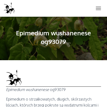
P
R
Z
E
Ł
Epimedium wushanenese
Ą
og93079
C
Z
N
A
W
I
G
A
C
J
Ę
Epimedium wushanenese
og93079
Epimedium o strzałkowatych, długich, skórzastych
liściach, których brzegi pokryte są wydatnymi kolcami i