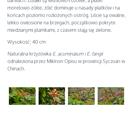
barwach. Działki są wiśniowo-różowe, a płatki
morelowo-żółte, żółć dominuje u nasady płatków i na
końcach poziomo rozłożonych ostróg. Liście są owalne,
lekko owłosione na brzegach, początkowo pokryte
miedzianymi plamkami, z czasem stają się zielone.
Wysokość; 40 cm
Naturalna krzyżówka
E. acuminatum i E. fangii
odnaleziona przez Mikinori Opisu w prowincji Syczuan w
Chinach
.