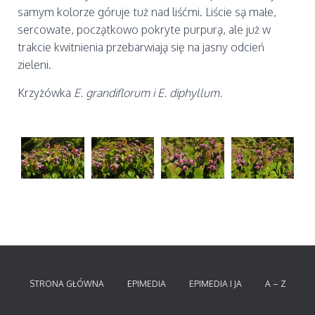
samym kolorze góruje tuż nad liśćmi. Liście są małe,
sercowate, początkowo pokryte purpurą, ale już w
trakcie kwitnienia przebarwiają się na jasny odcień
zieleni.
Krzyżówka
E. grandiflorum i E. diphyllum.
STRONA GŁÓWNA
EPIMEDIA
EPIMEDIA I JA
A – Z